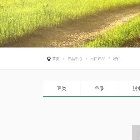
首页
/
产品中心
/
出口产品
/
籽仁
豆类
谷黍
脱